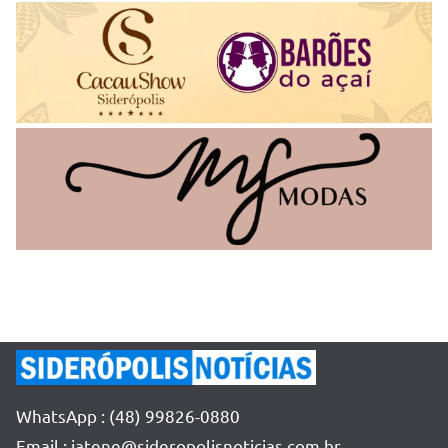
WhatsApp : (48) 99826-0880
Email : jatene@sideropolisnoticias.com.br